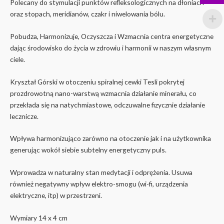
Polecany do stymulacji punktów refleksologicznych na dłoniach
oraz stopach, meridianów, czakr i niwelowania bólu.
Pobudza, Harmonizuje, Oczyszcza i Wzmacnia centra energetyczne
dając środowisko do życia w zdrowiu i harmonii w naszym własnym
ciele.
Kryształ Górski w otoczeniu spiralnej cewki Tesli pokrytej
prozdrowotną nano-warstwą wzmacnia działanie minerału, co
przekłada się na natychmiastowe, odczuwalne fizycznie działanie
lecznicze.
Wpływa harmonizująco zarówno na otoczenie jak i na użytkownika
generując wokół siebie subtelny energetyczny puls.
Wprowadza w naturalny stan medytacji i odprężenia. Usuwa
również negatywny wpływ elektro-smogu (wi-fi, urządzenia
elektryczne, itp) w przestrzeni.
Wymiary 14 x 4 cm