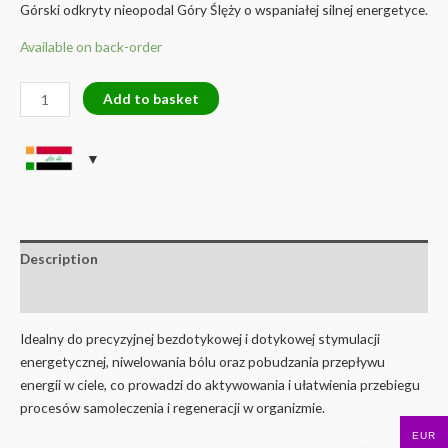
Górski odkryty nieopodal Góry Ślęży o wspaniałej silnej energetyce.
Available on back-order
CRYSTAL
Add to basket
PULSATIONPEN
LIGHT
-
URZĄDZENIE
BIOENERGETYCZNE
quantity
Description
Reviews (0)
Idealny do precyzyjnej bezdotykowej i dotykowej stymulacji
energetycznej, niwelowania bólu oraz pobudzania przepływu
energii w ciele, co prowadzi do aktywowania i ułatwienia przebiegu
procesów samoleczenia i regeneracji w organizmie.
EUR